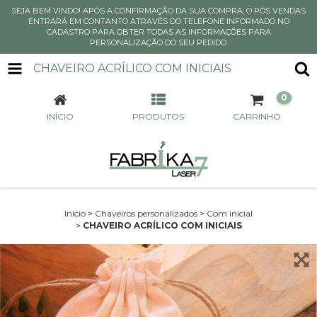
SEJA BEM VINDO! APÓS A CONFIRMAÇÃO DA SUA COMPRA, O PÓS VENDAS
ENTRARÁ EM CONTANTO ATRAVÉS DO TELEFONE INFORMADO NO
CADASTRO PARA OBTER TODAS AS INFORMAÇÕES PARA
PERSONALIZAÇÃO DO SEU PEDIDO.
CHAVEIRO ACRÍLICO COM INICIAIS
0
INÍCIO
PRODUTOS
CARRINHO
Início
>
Chaveiros personalizados
>
Com inicial
>
CHAVEIRO ACRÍLICO COM INICIAIS